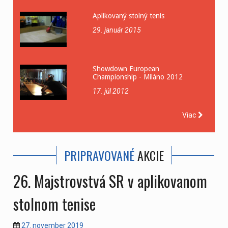
Aplikovaný stolný tenis
29. január 2015
Showdown European
Championship - Miláno 2012
17. júl 2012
Viac
PRIPRAVOVANÉ
AKCIE
26. Majstrovstvá SR v aplikovanom
stolnom tenise
27. november 2019