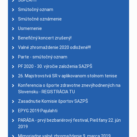
SUPERFIT
Smútočný oznam
Smútočné oznámenie
Usmernenie
Benefičný koncert zrušený!
Valné zhromaždenie 2020 odložené!!!
Parte - smútočný oznam
PF 2020 - 30. výročie založenia SAZPŠ
26. Majstrovstvá SR v aplikovanom stolnom tenise
Konferencia o športe zdravotne znevýhodnených na
Slovensku - REGISTRÁCIA TU
Zasadnutie Komisie športov SAZPŠ
EPYG 2019 Pajulahti
PARÁDA - prvý bezbariérový festival, Piešťany 22. jún
2019
Mimoriadne valné zhromaždenie 9. marca 2019