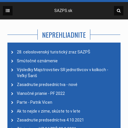
SAZPS.sk
NEPREHLIADNITE
28. celoslovenský turistický zraz SAZPŠ
Smútočné oznámenie
Výsledky Majstrovstiev SR jednotlivcov v kolkoch -
Veľký Šariš
Zasadnutie predsedníctva - nové
Vianočné prianie - PF 2022
Parte - Patrik Vicen
Ak to nejde v zime, skúste to v lete
Zasadnutie predsedníctva 4.10.2021