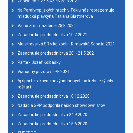
Zápisnica z VZ SAZPŠ 28.8.2021
Na Paralympijských hrách v Tokiu nás reprezentuje
mladučká plavkyňa Tatiana Blattnerová
Valné zhromaždenie 28.8.2021
Zasadnutie predsedníctva 10.7.2021
Majstrovstvá SR v kolkoch - Rimavská Sobota 2021
Zasadnutie predsedníctva 20. - 21.5.2021
Parte - Jozef Kolbaský
Vianočný pozdrav - PF 2021
Aj šport zrakovo znevýhodnených potrebuje rýchly
reštart
Zasadnutie predsedníctva 10.12.2020
Nadácia SPP podporila našich showdownistov
Zasadnutie predsedníctva 24.9.2020
Zasadnutie predsedníctva 16.6.2020