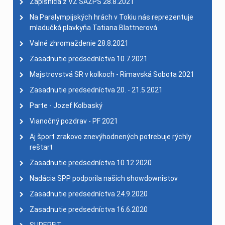
Zápisnica z VZ SAZPŠ 28.8.2021
Na Paralympijských hrách v Tokiu nás reprezentuje
mladučká plavkyňa Tatiana Blattnerová
Valné zhromaždenie 28.8.2021
Zasadnutie predsedníctva 10.7.2021
Majstrovstvá SR v kolkoch - Rimavská Sobota 2021
Zasadnutie predsedníctva 20. - 21.5.2021
Parte - Jozef Kolbaský
Vianočný pozdrav - PF 2021
Aj šport zrakovo znevýhodnených potrebuje rýchly
reštart
Zasadnutie predsedníctva 10.12.2020
Nadácia SPP podporila našich showdownistov
Zasadnutie predsedníctva 24.9.2020
Zasadnutie predsedníctva 16.6.2020