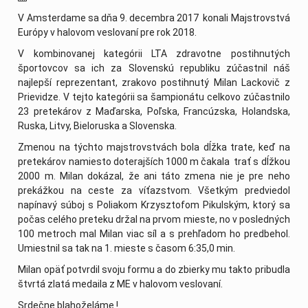
V Amsterdame sa dňa 9. decembra 2017 konali Majstrovstvá
Európy v halovom veslovaní pre rok 2018.
V kombinovanej kategórii LTA zdravotne postihnutých
športovcov sa ich za Slovenskú republiku zúčastnil náš
najlepší reprezentant, zrakovo postihnutý Milan Lackovič z
Prievidze. V tejto kategórii sa šampionátu celkovo zúčastnilo
23 pretekárov z Maďarska, Poľska, Francúzska, Holandska,
Ruska, Litvy, Bieloruska a Slovenska.
Zmenou na týchto majstrovstvách bola dĺžka trate, keď na
pretekárov namiesto doterajších 1000 m čakala trať s dĺžkou
2000 m. Milan dokázal, že ani táto zmena nie je pre neho
prekážkou na ceste za víťazstvom. Všetkým predviedol
napínavý súboj s Poliakom Krzysztofom Pikulským, ktorý sa
počas celého preteku držal na prvom mieste, no v posledných
100 metroch mal Milan viac síl a s prehľadom ho predbehol.
Umiestnil sa tak na 1. mieste s časom 6:35,0 min.
Milan opäť potvrdil svoju formu a do zbierky mu takto pribudla
štvrtá zlatá medaila z ME v halovom veslovaní.
Srdečne blahoželáme !