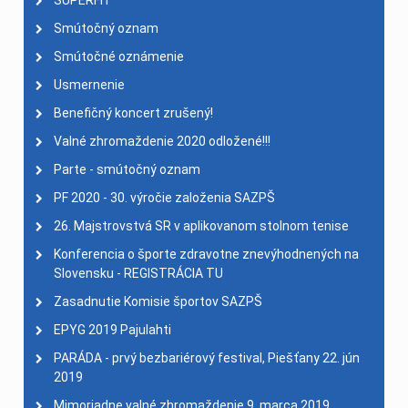
SUPERFIT
Smútočný oznam
Smútočné oznámenie
Usmernenie
Benefičný koncert zrušený!
Valné zhromaždenie 2020 odložené!!!
Parte - smútočný oznam
PF 2020 - 30. výročie založenia SAZPŠ
26. Majstrovstvá SR v aplikovanom stolnom tenise
Konferencia o športe zdravotne znevýhodnených na
Slovensku - REGISTRÁCIA TU
Zasadnutie Komisie športov SAZPŠ
EPYG 2019 Pajulahti
PARÁDA - prvý bezbariérový festival, Piešťany 22. jún
2019
Mimoriadne valné zhromaždenie 9. marca 2019