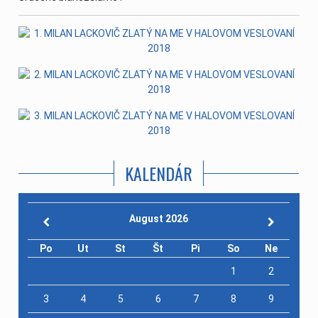
KALENDÁR
August 2026
Po
Ut
St
Št
Pi
So
Ne
1
2
3
4
5
6
7
8
9