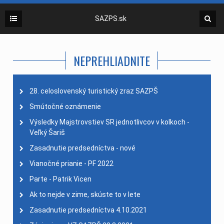
SAZPS.sk
NEPREHLIADNITE
28. celoslovenský turistický zraz SAZPŠ
Smútočné oznámenie
Výsledky Majstrovstiev SR jednotlivcov v kolkoch -
Veľký Šariš
Zasadnutie predsedníctva - nové
Vianočné prianie - PF 2022
Parte - Patrik Vicen
Ak to nejde v zime, skúste to v lete
Zasadnutie predsedníctva 4.10.2021