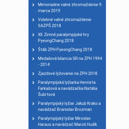
Dvojnásobný majster sv
Mimoriadne valné zhromaždenie 9.
marca 2019
Medailisti
| 01. január 
28. celoslovenský turis
Volebné valné zhromaždenie
SAZPŠ 2018
XII. Zimné paralympijské hry
PyeongChang 2018
Štáb ZPH PyeongChang 2018
Medailová bilancia SR na ZPH 1994
- 2014
Zjazdové lyžovanie na ZPH 2018
Paralympijská lyžiarka Henrieta
Farkašová a navádzačka Natália
Šubrtová
Paralympijský lyžiar Jakub Krako a
navádzač Branislav Brozman
Paralympijský lyžiar Miroslav
Haraus a navádzač Maroš Hudík