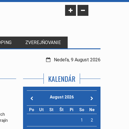
OPING
ZVEREJŇOVANIE
Nedeľa, 9 August 2026
KALENDÁR
August 2026
Po
Ut
St
Št
Pi
So
Ne
ych
1
2
rajín