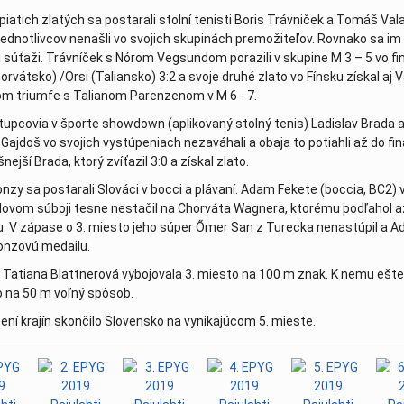
 piatich zlatých sa postarali stolní tenisti Boris Trávniček a Tomáš Vala
ch v Tokiu nás reprezentuje mladučká plavkyňa Tatiana Blattn
jednotlivcov nenašli vo svojich skupinách premožiteľov. Rovnako sa im d
j súťaži. Trávníček s Nórom Vegsundom porazili v skupine M 3 – 5 vo fi
8.2021
| 03. august 2021
rvátsko) /Orsi (Taliansko) 3:2 a svoje druhé zlato vo Fínsku získal aj 
va 10.7.2021
m triumfe s Talianom Parenzenom v M 6 - 7.
| 16. júl 2021
och - Rimavská Sobota 2021
| 13. júl 2021
tupcovia v športe showdown (aplikovaný stolný tenis) Ladislav Brada 
 Gajdoš vo svojich vystúpeniach nezaváhali a obaja to potiahli až do fi
a 20. - 21.5.2021
| 24. máj 2021
nejší Brada, ktorý zvíťazil 3:0 a získal zlato.
04. marec 2021
onzy sa postarali Slováci v bocci a plávaní. Adam Fekete (boccia, BC2) 
2021
| 22. december 2020
lovom súboji tesne nestačil na Chorváta Wagnera, ktorému podľahol a
hodnených potrebuje rýchly reštart
| 12. december 2020
u. V zápase o 3. miesto jeho súper Őmer San z Turecka nenastúpil a 
ronzovú medailu.
va 10.12.2020
| 11. december 2020
 Tatiana Blattnerová vybojovala 3. miesto na 100 m znak. K nemu ešte
 našich showdownistov
| 29. november 2020
o na 50 m voľný spôsob.
va 24.9.2020
| 26. september 2020
ení krajín skončilo Slovensko na vynikajúcom 5. mieste.
va 16.6.2020
| 18. jún 2020
0
máj 2020