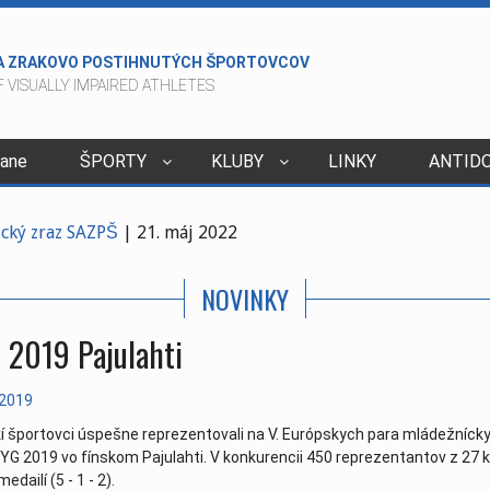
A ZRAKOVO POSTIHNUTÝCH ŠPORTOVCOV
 VISUALLY IMPAIRED ATHLETES
dane
ŠPORTY
KLUBY
LINKY
ANTID
2015
tický zraz SAZPŠ
| 21. máj 2022
06. apríl 2022
NOVINKY
ivcov v kolkoch - Veľký Šariš
| 29. marec 2022
va - nové
| 24. január 2022
 2019 Pajulahti
022
| 23. december 2021
. december 2021
l 2019
e to v lete
| 05. október 2021
í športovci úspešne reprezentovali na V. Európskych para mládežníck
va 4.10.2021
| 04. október 2021
YG 2019 vo fínskom Pajulahti. V konkurencii 450 reprezentantov z 27 k
medailí (5 - 1 - 2).
8.8.2021
| 10. september 2021