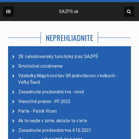
SAZPS.sk
NEPREHLIADNITE
28. celoslovenský turistický zraz SAZPŠ
Smútočné oznámenie
Výsledky Majstrovstiev SR jednotlivcov v kolkoch -
Veľký Šariš
Zasadnutie predsedníctva - nové
Vianočné prianie - PF 2022
Parte - Patrik Vicen
Ak to nejde v zime, skúste to v lete
Zasadnutie predsedníctva 4.10.2021