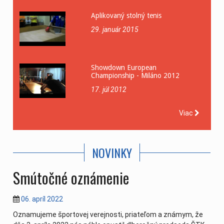
Aplikovaný stolný tenis
29. január 2015
Showdown European
Championship - Miláno 2012
17. júl 2012
Viac
NOVINKY
Smútočné oznámenie
06. apríl 2022
Oznamujeme športovej verejnosti, priateľom a známym, že