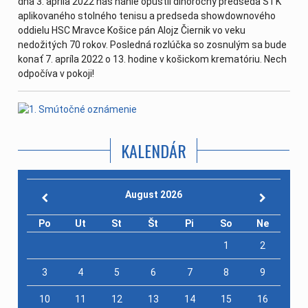
dňa 3. apríla 2022 nás náhle opustil dlhoročný predseda ŠTK
aplikovaného stolného tenisu a predseda showdownového
oddielu HSC Mravce Košice pán Alojz Čiernik vo veku
nedožitých 70 rokov. Posledná rozlúčka so zosnulým sa bude
konať 7. apríla 2022 o 13. hodine v košickom krematóriu. Nech
odpočíva v pokoji!
KALENDÁR
August 2026
Po
Ut
St
Št
Pi
So
Ne
1
2
3
4
5
6
7
8
9
10
11
12
13
14
15
16