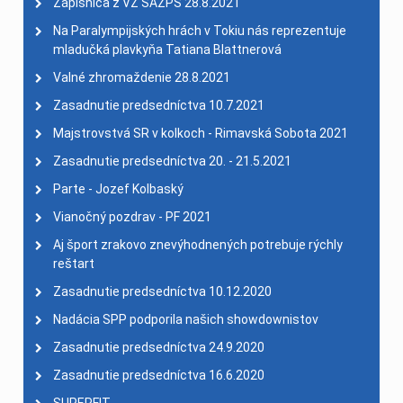
Zápisnica z VZ SAZPŠ 28.8.2021
Na Paralympijských hrách v Tokiu nás reprezentuje
mladučká plavkyňa Tatiana Blattnerová
Valné zhromaždenie 28.8.2021
Zasadnutie predsedníctva 10.7.2021
Majstrovstvá SR v kolkoch - Rimavská Sobota 2021
Zasadnutie predsedníctva 20. - 21.5.2021
Parte - Jozef Kolbaský
Vianočný pozdrav - PF 2021
Aj šport zrakovo znevýhodnených potrebuje rýchly
reštart
Zasadnutie predsedníctva 10.12.2020
Nadácia SPP podporila našich showdownistov
Zasadnutie predsedníctva 24.9.2020
Zasadnutie predsedníctva 16.6.2020