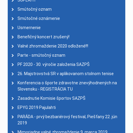
SUPERFIT
Smútočný oznam
Smútočné oznámenie
Usmernenie
Benefičný koncert zrušený!
Valné zhromaždenie 2020 odložené!!!
Parte - smútočný oznam
PF 2020 - 30. výročie založenia SAZPŠ
26. Majstrovstvá SR v aplikovanom stolnom tenise
Konferencia o športe zdravotne znevýhodnených na
Slovensku - REGISTRÁCIA TU
Zasadnutie Komisie športov SAZPŠ
EPYG 2019 Pajulahti
PARÁDA - prvý bezbariérový festival, Piešťany 22. jún
2019
Mimoriadne valné zhromaždenie 9. marca 2019