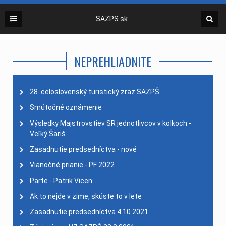
SAZPS.sk
NEPREHLIADNITE
28. celoslovenský turistický zraz SAZPŠ
Smútočné oznámenie
Výsledky Majstrovstiev SR jednotlivcov v kolkoch -
Veľký Šariš
Zasadnutie predsedníctva - nové
Vianočné prianie - PF 2022
Parte - Patrik Vicen
Ak to nejde v zime, skúste to v lete
Zasadnutie predsedníctva 4.10.2021