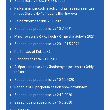
Zápisnica z VZ SAZPŠ 28.8.2021
Na Paralympijských hrách v Tokiu nás reprezentuje
mladučká plavkyňa Tatiana Blattnerová
Valné zhromaždenie 28.8.2021
Zasadnutie predsedníctva 10.7.2021
Majstrovstvá SR v kolkoch - Rimavská Sobota 2021
Zasadnutie predsedníctva 20. - 21.5.2021
Parte - Jozef Kolbaský
Vianočný pozdrav - PF 2021
Aj šport zrakovo znevýhodnených potrebuje rýchly
reštart
Zasadnutie predsedníctva 10.12.2020
Nadácia SPP podporila našich showdownistov
Zasadnutie predsedníctva 24.9.2020
Zasadnutie predsedníctva 16.6.2020