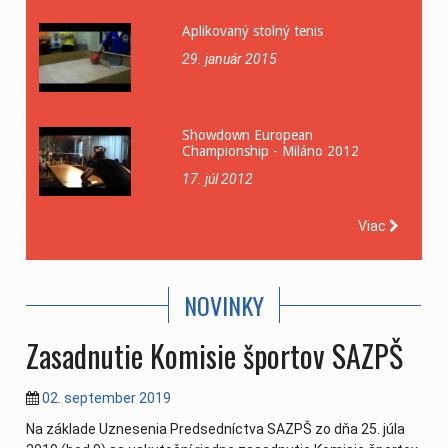
Aplikovaný stolný tenis
29. január 2015
Showdown European
Championship - Miláno 2012
17. júl 2012
Viac
NOVINKY
Zasadnutie Komisie športov SAZPŠ
02. september 2019
Na základe Uznesenia Predsedníctva SAZPŠ zo dňa 25. júla