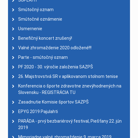
SUPERFIT
Smútočný oznam
Smútočné oznámenie
Usmernenie
Benefičný koncert zrušený!
Valné zhromaždenie 2020 odložené!!!
Parte - smútočný oznam
PF 2020 - 30. výročie založenia SAZPŠ
26. Majstrovstvá SR v aplikovanom stolnom tenise
Konferencia o športe zdravotne znevýhodnených na
Slovensku - REGISTRÁCIA TU
Zasadnutie Komisie športov SAZPŠ
EPYG 2019 Pajulahti
PARÁDA - prvý bezbariérový festival, Piešťany 22. jún
2019
Mimoriadne valné zhromaždenie 9. marca 2019