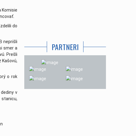
a Komisie
ancovať.
zdelili do
 neprišli
PARTNERI
 si smer a
vú. Prešli
z Kašovú,
. september 2019
rý o rok
 dediny v
 stanicu,
n