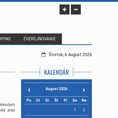
OPING
ZVEREJŇOVANIE
Štvrtok, 6 August 2026
KALENDÁR
August 2026
Po
Ut
St
Št
Pi
So
Ne
ihnutých
1
2
cký zraz