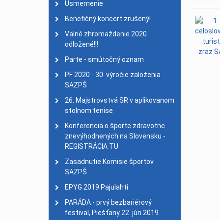
Usmernenie
Na Chodník slávy pribu
Benefičný koncert zrušený!
XII. ZPH - PyeongChang 
Valné zhromaždenie 2020
ŠK NSŠ Delfín navštívil
odložené!!!
Úspešní Slováci na MS 
Parte - smútočný oznam
MILAN LACKOVIČ ZLAT
PF 2020 - 30. výročie založenia
Delfíni si zopakovali s
SAZPŠ
Nadácia Slovenského ol
26. Majstrovstvá SR v aplikovanom
stolnom tenise
Deň bez bariér
| 27. má
Školenie rozhodcov v A
Konferencia o športe zdravotne
znevýhodnených na Slovensku -
25. výročie založenia S
REGISTRÁCIA TU
MS v halovom veslovan
Zasadnutie Komisie športov
Bronzová Karinka z Otv
SAZPŠ
MSR jednotlivcov v kol
EPYG 2019 Pajulahti
Výsledky 3. MS IBSA v k
PARÁDA - prvý bezbariérový
Výsledky MSR v kolkoch
festival, Piešťany 22. jún 2019