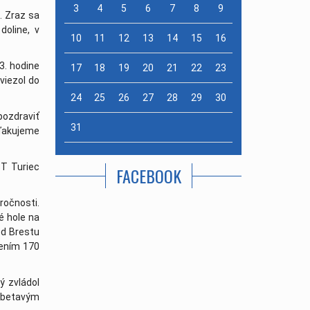
3
4
5
6
7
8
9
. Zraz sa
erová
| 20. august
doline, v
10
11
12
13
14
15
16
3. hodine
17
18
19
20
21
22
23
viezol do
24
25
26
27
28
29
30
ozdraviť
31
 ďakujeme
T Turiec
FACEBOOK
očnosti.
é hole na
od Brestu
šením 170
ý zvládol
obetavým