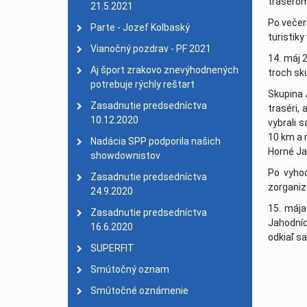
traséro
Smútočné oznámenie
| 
21.5.2021
Po večer
Usmernenie
| 25. mare
Parte - Jozef Kolbaský
turistik
Benefičný koncert zruše
Vianočný pozdrav - PF 2021
14. máj 2
Valné zhromaždenie 202
Aj šport zrakovo znevýhodnených
troch sk
Parte - smútočný ozna
potrebuje rýchly reštart
Skupina 
PF 2020 - 30. výročie z
Zasadnutie predsedníctva
traséri, 
10.12.2020
vybrali s
26. Majstrovstvá SR v a
10 km a 
Nadácia SPP podporila našich
Konferencia o športe z
Horné Ja
showdownistov
Zasadnutie Komisie šp
Po vyho
Zasadnutie predsedníctva
27. celoslovenský turis
zorganiz
24.9.2020
EPYG 2019 Pajulahti
| 0
15. mája
Zasadnutie predsedníctva
PARÁDA - prvý bezbariér
Jahodníc
16.6.2020
odkiaľ s
Veľký úspech plavkyne T
SUPERFIT
Nové stanovy SAZPŠ
| 1
Smútočný oznam
Kuba
Mimoriadne valné zhro
Smútočné oznámenie
Komisia kolkov 9. febru