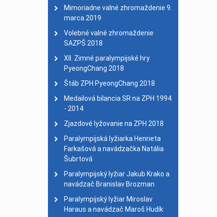
Dvojnásobný majster sv
Mimoriadne valné zhromaždenie 9.
marca 2019
Medailisti
| 01. január 
28. celoslovenský turis
Volebné valné zhromaždenie
SAZPŠ 2018
XII. Zimné paralympijské hry
PyeongChang 2018
Štáb ZPH PyeongChang 2018
Medailová bilancia SR na ZPH 1994
- 2014
Zjazdové lyžovanie na ZPH 2018
Paralympijská lyžiarka Henrieta
Farkašová a navádzačka Natália
Šubrtová
Paralympijský lyžiar Jakub Krako a
navádzač Branislav Brozman
Paralympijský lyžiar Miroslav
Haraus a navádzač Maroš Hudík