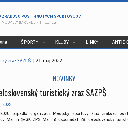
A ZRAKOVO POSTIHNUTÝCH ŠPORTOVCOV
 VISUALLY IMPAIRED ATHLETES
dane
ŠPORTY
KLUBY
LINKY
ANTID
2015
tický zraz SAZPŠ
| 21. máj 2022
06. apríl 2022
NOVINKY
ivcov v kolkoch - Veľký Šariš
| 29. marec 2022
va - nové
| 24. január 2022
eloslovenský turistický zraz SAZPŠ
022
| 23. december 2021
. december 2021
j 2022
e to v lete
| 05. október 2021
2020 pripadlo organizácii Mestský športový klub zrakovo post
va 4.10.2021
| 04. október 2021
cov Martin (MŠK ZPŠ Martin) usporiadať 28. celoslovenský turisti
8.8.2021
| 10. september 2021