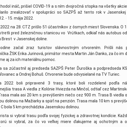
hodol ináč, prišiel COVID-19 a s ním dvojročná stopka na všetky akcie
ch v Tokiu nás reprezentuje mladučká plavkyňa Tatiana Blattn
rilo zrealizovať v spolupráci so SAZPŠ až tento rok v Jasenskej 
2. - 15. mája 2022.
8.2021
| 03. august 2021
 2022 na 28. CTZ prišlo 51 účastníkov z ôsmych miest Slovenska. O 1
va 10.7.2021
| 16. júl 2021
tretli pred železničnou stanicou vo Vrútkach, odkiaľ nás autobus od
och - Rimavská Sobota 2021
| 13. júl 2021
 Brest v Jasenskej doline.
a 20. - 21.5.2021
| 24. máj 2021
odine začal zraz turistov slávnostným otvorením. Prišli nás p
íčka ŽSK Erika Jurinová, primátor mesta Martin Ján Danko, za čo im
04. marec 2021
me aj za ich materiálnu pomoc.
2021
| 22. december 2020
ia sa zúčastnil aj predseda SAZPŠ Peter Ďuroška a podpredseda KS
hodnených potrebuje rýchly reštart
| 12. december 2020
áľovanec a Ondrej Bohuš. Otvorenie bude odvysielané na TV Turiec.
va 10.12.2020
| 11. december 2020
a 2022 boli pripravené 3 trasy, ktoré boli rozdelené podľa nár
 našich showdownistov
| 29. november 2020
nejšia trasa A viedla z Kolónie Hviezda na Minčol, odtiaľ cez Martinsk
Trasa mala asi 20 km s prevýšením niečo cez 900 m. Trasa B viedla 
va 24.9.2020
| 26. september 2020
u dolinou na Mažiarky a späť na penzión. Trasa mala 10 km s prevý
va 16.6.2020
| 18. jún 2020
 C bola 5 km prechádzka Jasenskou dolinou.
0
rista si vybral trasu podľa svojej fyzickej a zdravotnej kondície. Každ
máj 2020
ktorú si vybral, za čo vo veľkej miere ďakujeme aj ochotným a 