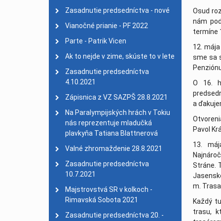
Zasadnutie predsedníctva - nové
Osud roz
Na Paralympijských hrá
nám poda
2021
Vianočné prianie - PF 2022
termíne 1
Valné zhromaždenie 28.
Parte - Patrik Vicen
12. mája
Zasadnutie predsedníct
Ak to nejde v zime, skúste to v lete
sme sa s
Majstrovstvá SR v kolk
Penziónu
Zasadnutie predsedníctva
Zasadnutie predsedníctv
4.10.2021
O 16. h
predsedn
Parte - Jozef Kolbaský
| 
Zápisnica z VZ SAZPŠ 28.8.2021
a ďakuje
Vianočný pozdrav - PF 
Na Paralympijských hrách v Tokiu
Otvoren
nás reprezentuje mladučká
Aj šport zrakovo znevý
Pavol Kr
plavkyňa Tatiana Blattnerová
Zasadnutie predsedníct
13. máj
Valné zhromaždenie 28.8.2021
Nadácia SPP podporila
Najnároč
Zasadnutie predsedníctva
Stráne. 
Zasadnutie predsedníct
10.7.2021
Jasensko
Zasadnutie predsedníct
m. Trasa
Majstrovstvá SR v kolkoch -
SUPERFIT
| 22. máj 202
Rimavská Sobota 2021
Každý tu
Smútočný oznam
| 18. 
trasu, 
Zasadnutie predsedníctva 20. -