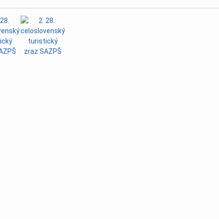
dla tabuľka Pjongčang 2018
| 19. jún 2018
2018: získali sme 11 medailí
| 29. marec 2018
 Kláštor Bosých Karmelitánov
| 17. marec 2018
v halovom veslovaní 2018
| 18. február 2018
Ý NA ME V HALOVOM VESLOVANÍ 2018
| 09. december 2017
ebaobsluhu a priestorovú orientáciu v Slovenskom raji.
| 07. au
ympijského výboru spustila nový grantový program UKÁŽ SA!
j 2017
ST
| 21. máj 2017
AZPŠ
| 25. február 2017
í CRASH-B 2017
| 12. február 2017
orených ME IPC 2016, Funchal
| 08. máj 2016
koch 2016
| 19. marec 2016
olkoch
| 31. máj 2015
| 02. máj 2015