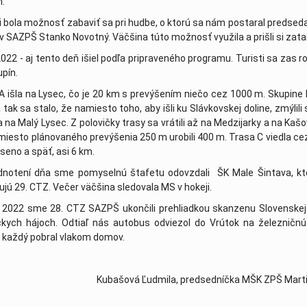
m.
26. marec 2020
i bola možnosť zabaviť sa pri hudbe, o ktorú sa nám postaral predsed
c 2020
y v SAZPŠ Stanko Novotný. Väčšina túto možnosť využila a prišli si zat
ný!
| 29. január 2020
022 - aj tento deň išiel podľa pripraveného programu. Turisti sa zas ro
0 odložené!!!
| 29. január 2020
upín.
m
| 16. január 2020
A išla na Lysec, čo je 20 km s prevýšením niečo cez 1000 m. Skupine B
aloženia SAZPŠ
| 23. december 2019
a tak sa stalo, že namiesto toho, aby išli ku Slávkovskej doline, zmýlili
a na Malý Lysec. Z polovičky trasy sa vrátili až na Medzijarky a na Kašo
plikovanom stolnom tenise
| 27. november 2019
miesto plánovaného prevýšenia 250 m urobili 400 m. Trasa C viedla ce
dravotne znevýhodnených na Slovensku - REGISTRÁCIA TU
| 30
seno a späť, asi 6 km.
ortov SAZPŠ
| 02. september 2019
dnotení dňa sme pomyselnú štafetu odovzdali ŠK Male Šintava, kto
tický zraz SAZPŠ
| 22. júl 2019
ujú 29. CTZ. Večer väčšina sledovala MS v hokeji.
5. júl 2019
 2022 sme 28. CTZ SAZPŠ ukončili prehliadkou skanzenu Slovenskej
ový festival, Piešťany 22. jún 2019
kych hájoch. Odtiaľ nás autobus odviezol do Vrútok na železničnú
| 12. jún 2019
a každý pobral vlakom domov.
atiany Blattnerovej
| 17. máj 2019
3. máj 2019
šová Ľudmila, predsedníčka MŠK ZPŠ Marti
maždenie 9. marca 2019
| 22. február 2019
ára 2019 vo Vrútkach
| 11. február 2019